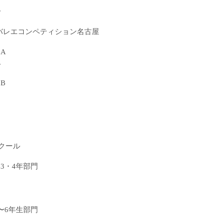
一
ルバレエコンペティション名古屋
A
一
B
クール
3・4年部門
〜6年生部門