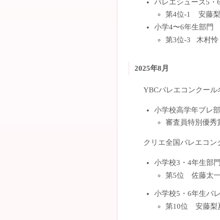
バレエシューズ5・
第4位-1 安藤
小学4〜6年生部門
第3位-3 木村怜
2025年8月
YBCバレエコンクール
小学校高学年プレ
審査員特別優秀
クリエ全国バレエコン
小学校3・4年生部
第5位 佐藤太
小学校5・6年生バ
第10位 安藤梨