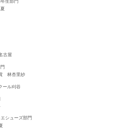
6年生部門
梨夏
名古屋
部門
賞 林杏里紗
クール刈谷
門
一
レエシューズ部門
夏