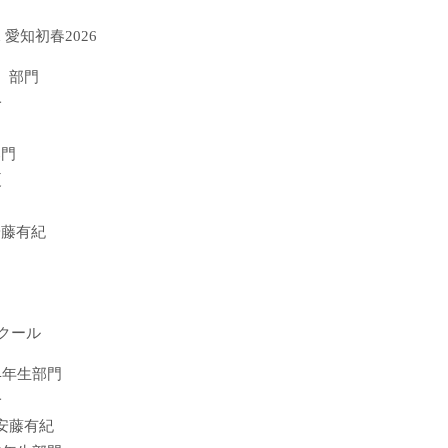
tion 愛知初春2026
性）部門
一
部門
夏
安藤有紀
クール
4年生部門
一
安藤有紀