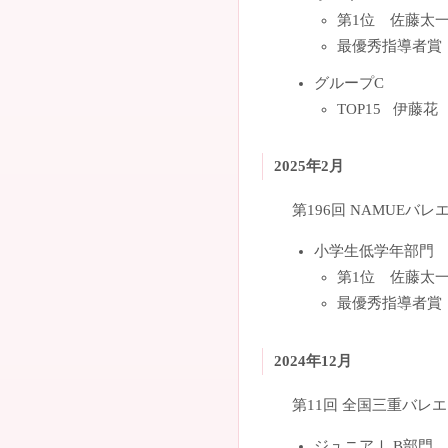
第1位 佐藤太
最優秀指導者賞
グループC
TOP15 伊藤花
2025年2月
第196回 NAMUEバ
小学生低学年部門
第1位 佐藤太
最優秀指導者賞
2024年12月
第11回 全国三重バレ
ジュニアⅠ B部門