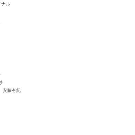
イナル
一
一
紗
 安藤有紀