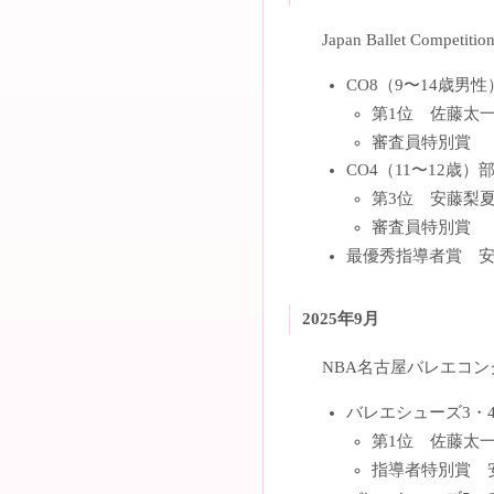
Japan Ballet Competi
CO8（9〜14歳男
第1位 佐藤太
審査員特別賞
CO4（11〜12歳）
第3位 安藤梨
審査員特別賞
最優秀指導者賞 
2025年9月
NBA名古屋バレエコン
バレエシューズ3・
第1位 佐藤太
指導者特別賞 