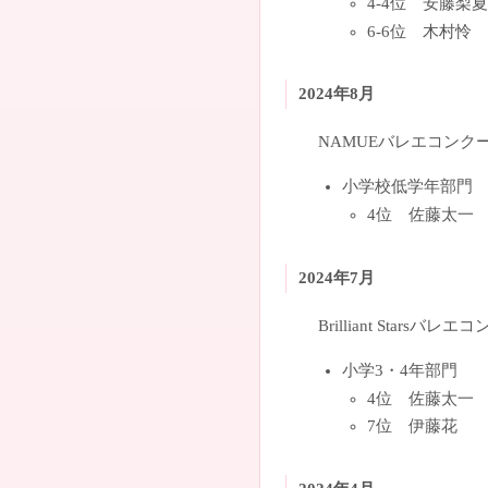
4-4位 安藤梨夏
6-6位 木村怜
2024年8月
NAMUEバレエコンク
小学校低学年部門
4位 佐藤太一
2024年7月
Brilliant Starsバ
小学3・4年部門
4位 佐藤太一
7位 伊藤花