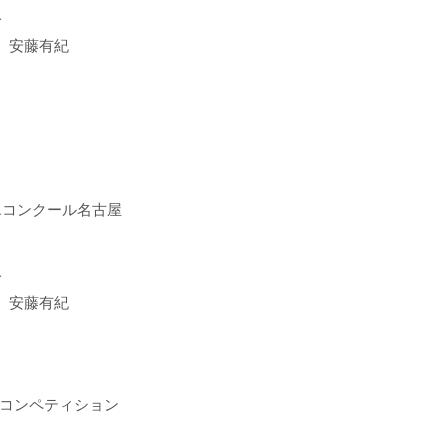
一
 安藤有紀
レエコンクール名古屋
一
 安藤有紀
エコンペティション