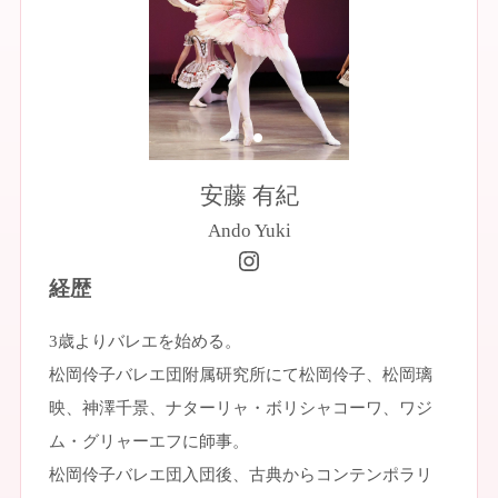
安藤 有紀
Ando Yuki
https://www.instagram.com/ysballet0701/
経歴
3歳よりバレエを始める。
松岡伶子バレエ団附属研究所にて松岡伶子、松岡璃
映、神澤千景、ナターリャ・ボリシャコーワ、ワジ
ム・グリャーエフに師事。
松岡伶子バレエ団入団後、古典からコンテンポラリ